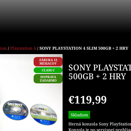
tion
/
Playstation 4
/
SONY PLAYSTATION 4 SLIM 500GB + 2 HRY
ZÁRUKA 12
MESIACOV
SONY PLAYSTAT
CLASS C
500GB + 2 HRY
DOPRAVA
ZADARMO
€119,99
Jednotková
Skladom
cena:
Herná konzola Sony PlayStatio
Konzola je po servisnej prehli