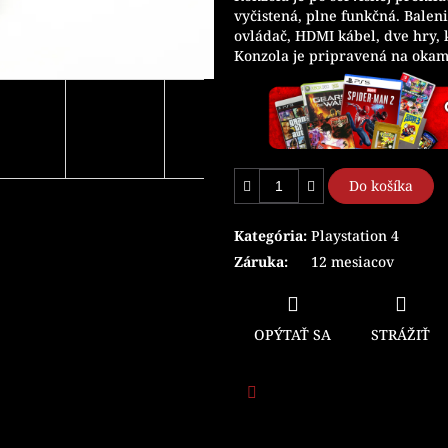
vyčistená, plne funkčná. Balen
ovládač, HDMI kábel, dve hry, 
Konzola je pripravená na okamž
Do košíka
Kategória
:
Playstation 4
Záruka
:
12 mesiacov
OPÝTAŤ SA
STRÁŽIŤ
Facebook