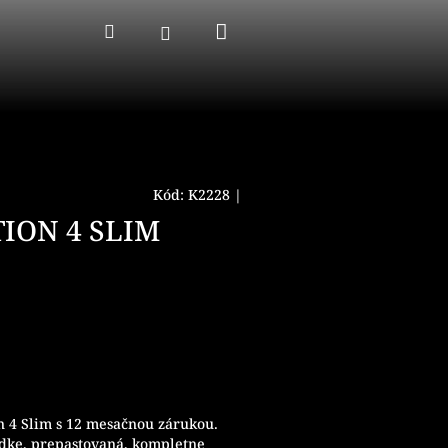
Nákupný
Hľadať
Prihlásenie
košík
Kód:
K2228
|
ION 4 SLIM
n 4 Slim s 12 mesačnou zárukou.
adke, prepastovaná, kompletne