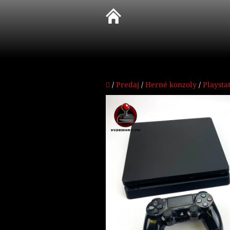
Prejsť
na
obsah
Domov
/
Predaj
/
Herné konzoly
/
Playsta