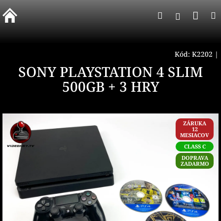
Prejsť
Nák
Hľadať
na
Prihlásen
obsah
koší
Kód:
K2202
|
SONY PLAYSTATION 4 SLIM
500GB + 3 HRY
ZÁRUKA
12
MESIACOV
CLASS C
DOPRAVA
ZADARMO