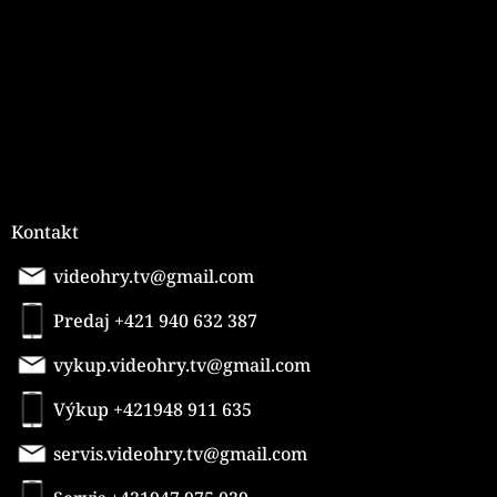
i
e
Kontakt
videohry.tv@gmail.com
Predaj +421 940 632 387
vykup.videohry.tv@gmail.com
Výkup +421948 911 635
servis.videohry.tv@gmail.com