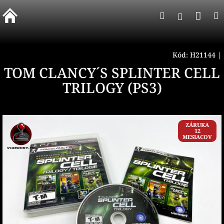
Prejsť
Nák
Hľadať
na
Prihlásen
obsah
koší
Kód:
H21144
|
TOM CLANCY´S SPLINTER CELL
TRILOGY (PS3)
ZÁRUKA
12
MESIACOV