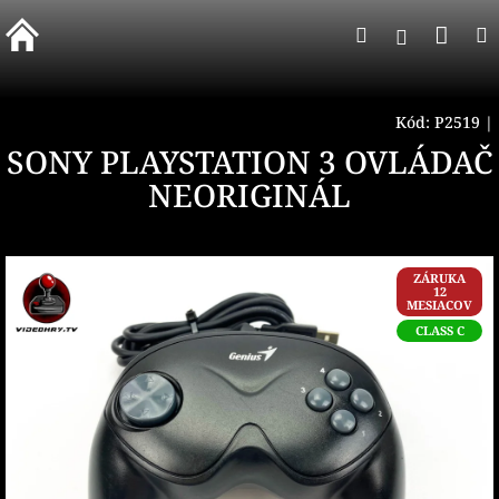
Prejsť
Nák
Hľadať
na
Prihlásen
obsah
koší
Kód:
P2519
|
SONY PLAYSTATION 3 OVLÁDAČ
NEORIGINÁL
ZÁRUKA
12
MESIACOV
CLASS C