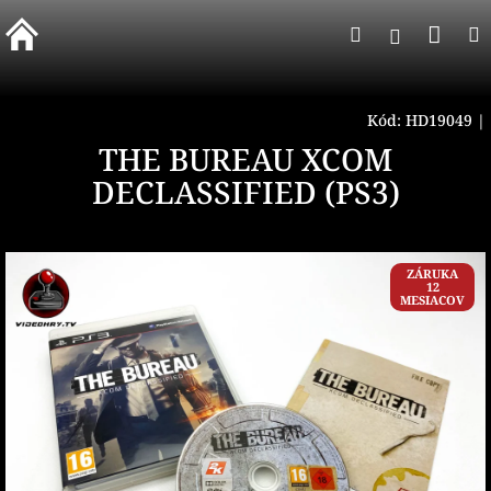
Prejsť
Nák
Hľadať
na
Prihlásen
obsah
koší
Kód:
HD19049
|
THE BUREAU XCOM
DECLASSIFIED (PS3)
ZÁRUKA
12
MESIACOV