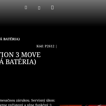
Nákupný
Hľadať
Prihlásenie
košík
Á BATÉRIA)
Kód:
P2612
|
TION 3 MOVE
Á BATÉRIA)
 mesačnou zárukou. Servisný úkon:
etne vyčistený a plne funkčný :)