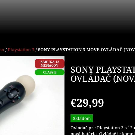
ion
/
Playstation 3
/
SONY PLAYSTATION 3 MOVE OVLÁDAČ (NOV
ZÁRUKA 12
MESIACOV
SONY PLAYSTA
CLASS B
OVLÁDAČ (NOV
€29,99
Jednotková
Skladom
cena:
Ovládač pre Playstation 3 s 12
nová batéria. Ovládač je kompl