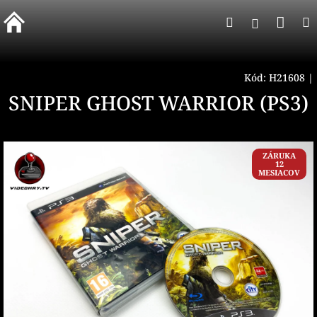
Prejsť
Nák
Hľadať
na
Prihlásen
obsah
koší
Kód:
H21608
|
SNIPER GHOST WARRIOR (PS3)
ZÁRUKA
12
MESIACOV