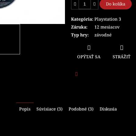
Do košíka
Kategória
:
Playstation 3
Záruka
:
12 mesiacov
Typ hry
:
závodné
OPÝTAŤ SA
STRÁŽIŤ
Facebook
Popis
Súvisiace (3)
Podobné (3)
Diskusia