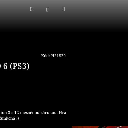
Nákupný
Hľadať
Prihlásenie
košík
Kód:
H21829
|
6 (PS3)
tion 3 s 12 mesačnou zárukou. Hra
funkčná :)