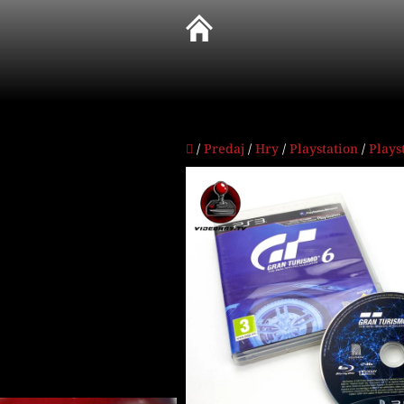
Prejsť
na
obsah
Domov
/
Predaj
/
Hry
/
Playstation
/
Plays