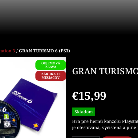
tation 3
/
GRAN TURISMO 6 (PS3)
OBJEMOVÁ
ZĽAVA
GRAN TURISMO 
ZÁRUKA 12
MESIACOV
€15,99
Jednotková
Skladom
cena:
Hra pre hernú konzolu Playsta
je otestovaná, vyčistená a plne 