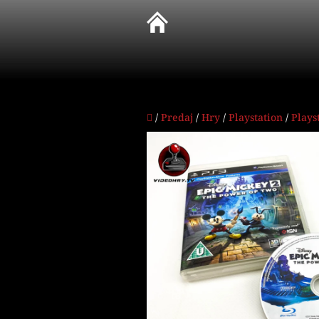
Prejsť
na
obsah
Domov
/
Predaj
/
Hry
/
Playstation
/
Plays