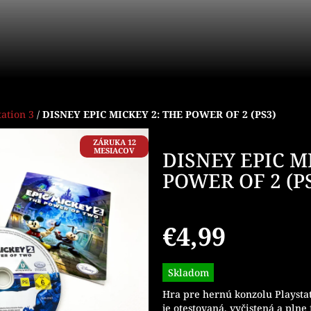
tation 3
/
DISNEY EPIC MICKEY 2: THE POWER OF 2 (PS3)
ZÁRUKA 12
MESIACOV
DISNEY EPIC M
POWER OF 2 (P
€4,99
Jednotková
Skladom
cena:
Hra pre hernú konzolu Playsta
je otestovaná, vyčistená a plne 