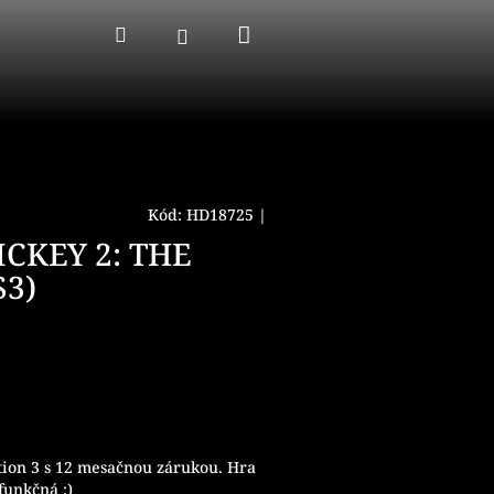
Nákupný
Hľadať
Prihlásenie
košík
Kód:
HD18725
|
ICKEY 2: THE
S3)
tion 3 s 12 mesačnou zárukou. Hra
funkčná :)