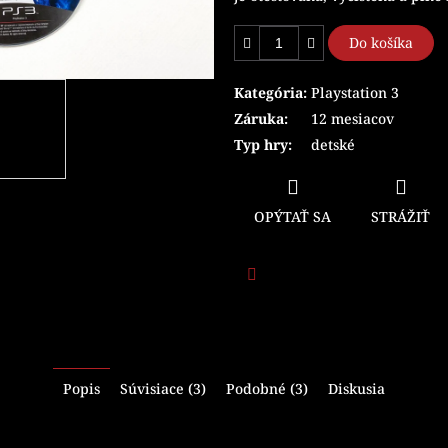
Do košíka
Kategória
:
Playstation 3
Záruka
:
12 mesiacov
Typ hry
:
detské
OPÝTAŤ SA
STRÁŽIŤ
Facebook
Popis
Súvisiace (3)
Podobné (3)
Diskusia