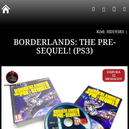
Prejsť
Nák
Hľadať
na
Prihlásen
obsah
koší
Kód:
HD19381
|
BORDERLANDS: THE PRE-
SEQUEL! (PS3)
ZÁRUKA
12
MESIACOV