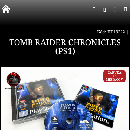
Prejsť
Nák
Hľadať
na
Prihlásen
obsah
koší
Kód:
HD19222
|
TOMB RAIDER CHRONICLES
(PS1)
ZÁRUKA
12
MESIACOV