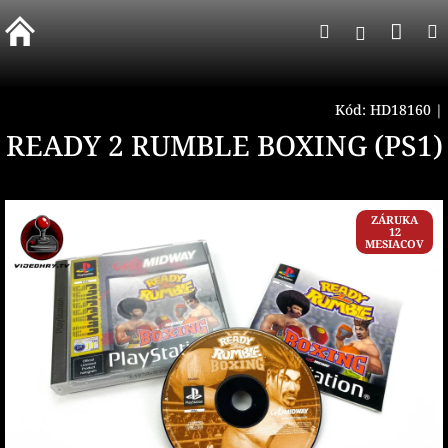
Prejsť
Nák
Hľadať
na
Prihlásen
obsah
koší
Kód:
HD18160
|
READY 2 RUMBLE BOXING (PS1)
ZÁRUKA
12
MESIACOV