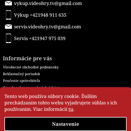
vykup.videohry.tv@gmail.com
Výkup +421948 911 635
servis.videohry.tv@gmail.com
Servis +421947 975 039
Informácie pre vás
Všeobecné obchodné podmienky
Reklamačný poriadok
Poučenie spotrebiteľa
Zásady ochrany osobných údajov
Všeobecné obchodné podmienky - Servis
Tento web používa súbory cookie. Ďalším
Moja objednávka
prechádzaním tohto webu vyjadrujete súhlas s ich
používaním. Viac informácií
tu
.
Nastavenie