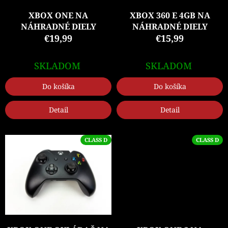
o
d
XBOX ONE NA
XBOX 360 E 4GB NA
u
NÁHRADNÉ DIELY
NÁHRADNÉ DIELY
k
€19,99
€15,99
t
o
SKLADOM
SKLADOM
v
Do košíka
Do košíka
Detail
Detail
CLASS D
CLASS D