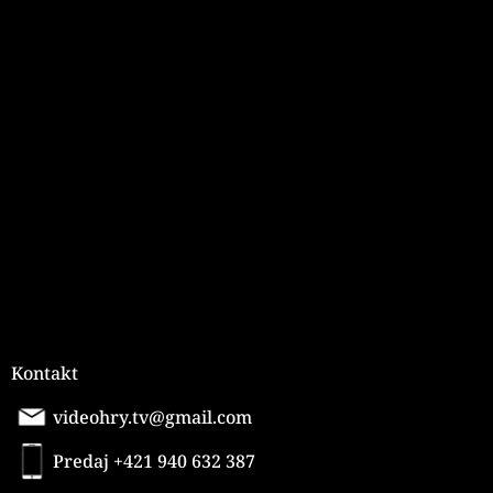
p
i
Z
s
á
u
p
ä
t
i
e
Kontakt
videohry.tv@gmail.com
Predaj +421 940 632 387