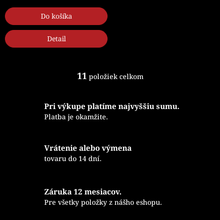
Do košíka
Detail
11
položiek celkom
O
v
l
Pri výkupe platíme najvyššiu sumu.
á
d
Platba je okamžite.
a
c
i
Vrátenie alebo výmena
e
tovaru do 14 dní.
p
r
v
k
Záruka 12 mesiacov.
y
Pre všetky položky z nášho eshopu.
v
ý