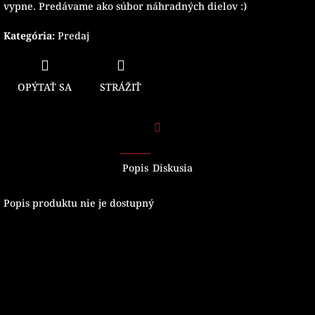
vypne. Predávame ako súbor náhradných dielov :)
Kategória
:
Predaj
OPÝTAŤ SA
STRÁŽIŤ
Facebook
Popis
Diskusia
Popis produktu nie je dostupný
Z
á
p
ä
t