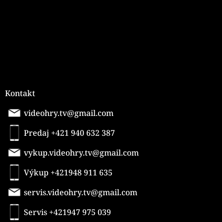
i
e
Kontakt
videohry.tv@gmail.com
Predaj +421 940 632 387
vykup.videohry.tv@gmail.com
Výkup +421948 911 635
servis.videohry.tv@gmail.com
Servis +421947 975 039