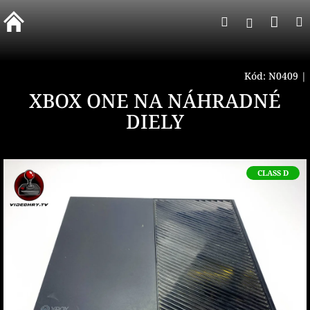
Prejsť
Nák
Hľadať
na
Prihlásen
obsah
koší
Kód:
N0409
|
XBOX ONE NA NÁHRADNÉ
DIELY
CLASS D