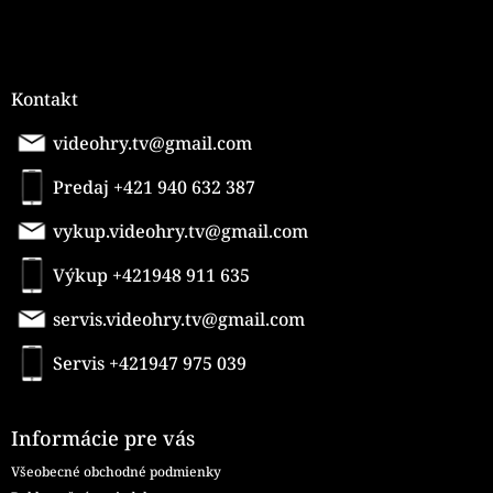
ý
p
i
s
u
Kontakt
videohry.tv@gmail.com
Predaj +421 940 632 387
vykup.videohry.tv@gmail.com
Výkup +421948 911 635
servis.videohry.tv@gmail.com
Servis +421947 975 039
Informácie pre vás
Všeobecné obchodné podmienky