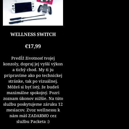
i
o
s
d
p
u
r
k
o
t
d
o
WELLNESS SWITCH
u
v
k
€17,99
t
o
Predĺž životnosť tvojej
v
konzoly, dopraj jej vyšší výkon
a tichý chod. My ti ju
pripravíme ako po technickej
stránke, tak po vizuálnej.
Môžeš si byť istý, že budeš
maximálne spokojný. Pozri
zoznam úkonov nižšie. Na túto
službu poskytujeme záruku 12
mesiacov. Zvoz wellnessu k
nám máš ZADARMO cez
službu Packeta :)