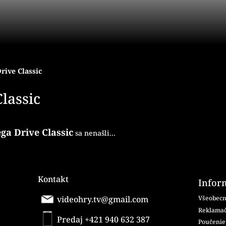
rive Classic
lassic
ga Drive Classic
sa nenašli...
Kontakt
Infor
videohry.tv@gmail.com
Všeobecn
Reklamač
Predaj +421 940 632 387
Poučenie 