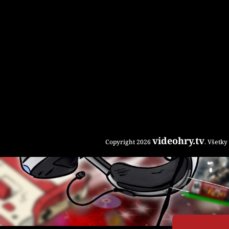
e
videohry.tv
Copyright 2026
. Všetk