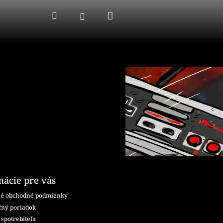
Nákupný
Hľadať
Prihlásenie
košík
mácie pre vás
é obchodné podmienky
ný poriadok
spotrebiteľa