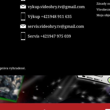
Zásady o
vykup.videohry.tv@gmail.com
Všeobecn
Moja obj
Výkup +421948 911 635
servis.videohry.tv@gmail.com
Servis +421947 975 039
y práva vyhradené.