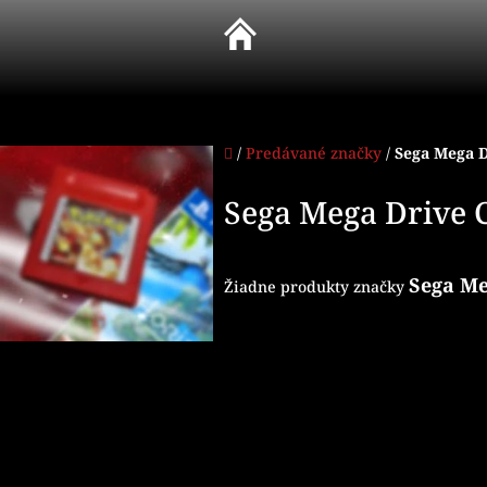
Prejsť
na
obsah
Domov
/
Predávané značky
/
Sega Mega D
Sega Mega Drive C
Sega Me
Žiadne produkty značky
Z
á
p
ä
t
i