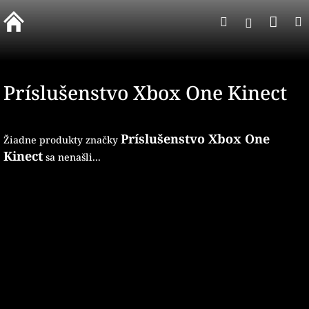
Prejsť
Nák
Hľadať
na
Prihlásen
obsah
koší
Príslušenstvo Xbox One Kinect
Príslušenstvo Xbox One
Žiadne produkty značky
Kinect
sa nenašli...
Z
á
p
ä
t
i
e