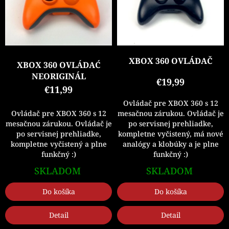
i
o
s
d
p
u
r
k
o
t
d
o
XBOX 360 OVLÁDAČ
XBOX 360 OVLÁDAĆ
u
v
NEORIGINÁL
k
€19,99
€11,99
t
o
Ovládač pre XBOX 360 s 12
v
Ovládač pre XBOX 360 s 12
mesačnou zárukou. Ovládač je
mesačnou zárukou. Ovládač je
po servisnej prehliadke,
po servisnej prehliadke,
kompletne vyčistený, má nové
kompletne vyčistený a plne
analógy a klobúky a je plne
funkčný :)
funkčný :)
SKLADOM
SKLADOM
Do košíka
Do košíka
Detail
Detail