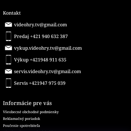
i
s
u
Kontakt
videohry.tv@gmail.com
Predaj +421 940 632 387
vykup.videohry.tv@gmail.com
Výkup +421948 911 635
servis.videohry.tv@gmail.com
Servis +421947 975 039
Informácie pre vás
Všeobecné obchodné podmienky
Reklamačný poriadok
Poučenie spotrebiteľa