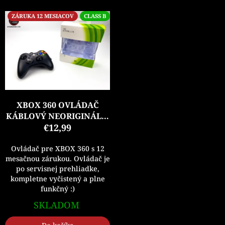
ZÁRUKA 12 MESIACOV
CLASS B
XBOX 360 OVLÁDAČ
KÁBLOVÝ NEORIGINÁL V
ORIGINÁLNOM BALENÍ
€12,99
Ovládač pre XBOX 360 s 12
mesačnou zárukou. Ovládač je
po servisnej prehliadke,
kompletne vyčistený a plne
funkčný :)
SKLADOM