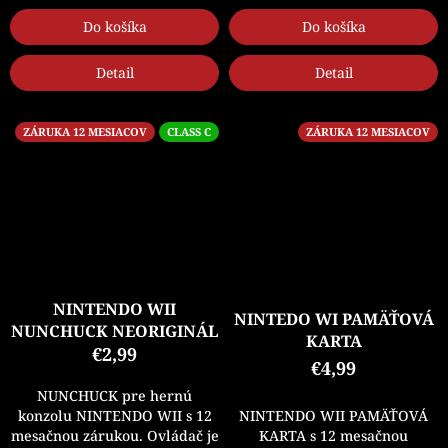
Do košíka
Do košíka
Detail
Detail
ZÁRUKA 12 MESIACOV
CLASS C
ZÁRUKA 12 MESIACOV
NINTENDO WII
NINTEDO WI PAMÄŤOVÁ
NUNCHUCK NEORIGINÁL
KARTA
€2,99
€4,99
NUNCHUCK pre hernú
NINTENDO WII PAMÄŤOVÁ
konzolu NINTENDO WII s 12
KARTA s 12 mesačnou
mesačnou zárukou. Ovládač je