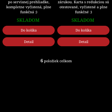
zárukou. Karta s redukciou sú
po servisnej prehliadke,
otestované, vyčistené a plne
kompletne vyčistená, plne
funkčné :)
funkčná :)
SKLADOM
SKLADOM
Do košíka
Do košíka
Detail
Detail
6
položiek celkom
O
v
l
á
Z
d
á
a
p
c
ä
i
t
e
p
i
r
e