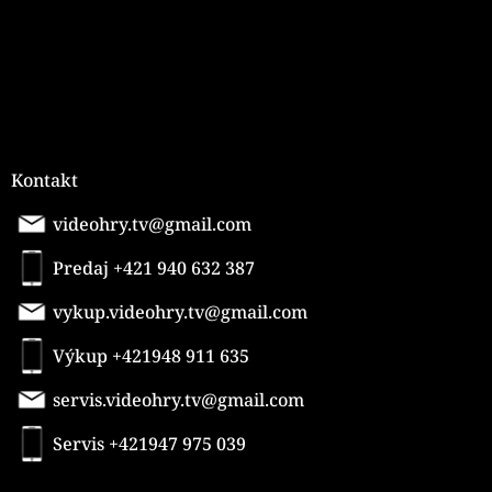
v
k
y
v
ý
p
i
s
u
Kontakt
videohry.tv@gmail.com
Predaj +421 940 632 387
vykup.videohry.tv@gmail.com
Výkup +421948 911 635
servis.videohry.tv@gmail.com
Servis +421947 975 039