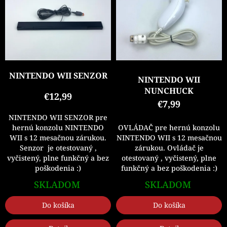
p
r
i
o
s
d
p
u
r
k
o
t
d
o
NINTENDO WII SENZOR
NINTENDO WII
u
v
NUNCHUCK
k
€12,99
€7,99
t
o
NINTENDO WII SENZOR pre
v
OVLÁDAČ pre hernú konzolu
hernú konzolu NINTENDO
NINTENDO WII s 12 mesačnou
WII s 12 mesačnou zárukou.
zárukou. Ovládač je
Senzor je otestovaný ,
otestovaný , vyčistený, plne
vyčistený, plne funkčný a bez
funkčný a bez poškodenia :)
poškodenia :)
SKLADOM
SKLADOM
Do košíka
Do košíka