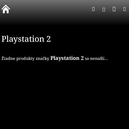
Prejsť
Nák
Hľadať
na
Prihlásen
obsah
koší
Playstation 2
Playstation 2
Žiadne produkty značky
sa nenašli...
Z
á
p
ä
t
i
e