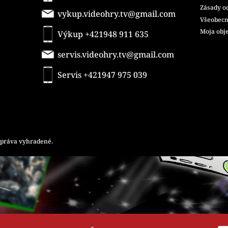
Zásady o
vykup.videohry.tv@gmail.com
Všeobecn
Moja obj
Výkup +421948 911 635
servis.videohry.tv@gmail.com
Servis +421947 975 039
y práva vyhradené.