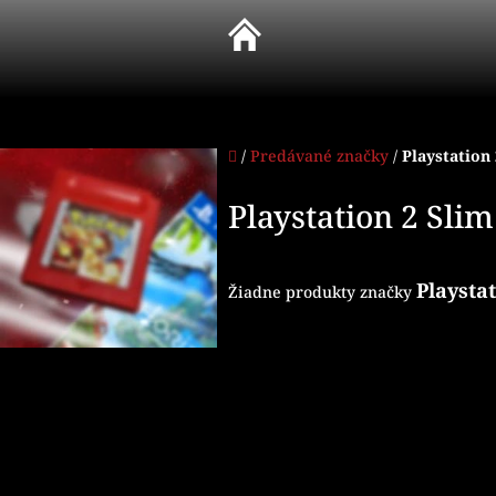
Prejsť
na
obsah
Domov
/
Predávané značky
/
Playstation
Playstation 2 Slim
Playstat
Žiadne produkty značky
Z
á
p
ä
t
i