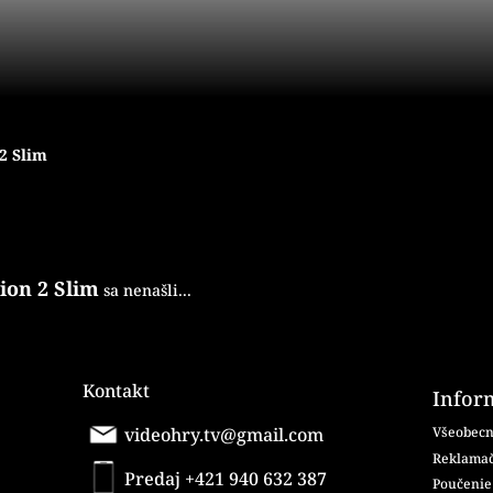
 2 Slim
ion 2 Slim
sa nenašli...
Kontakt
Infor
videohry.tv@gmail.com
Všeobecn
Reklamač
Predaj +421 940 632 387
Poučenie 