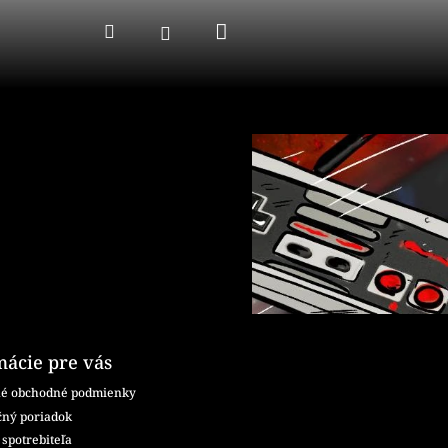
Nákupný
Hľadať
Prihlásenie
košík
mácie pre vás
é obchodné podmienky
ný poriadok
spotrebiteľa