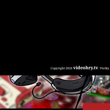
e
videohry.tv
Copyright 2026
. Všetk