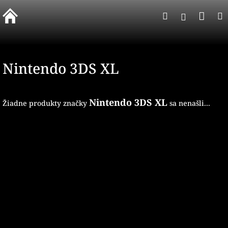
Prejsť
Nák
Hľadať
na
Prihlásen
obsah
koší
Nintendo 3DS XL
Nintendo 3DS XL
Žiadne produkty značky
sa nenašli...
Z
á
p
ä
t
i
e