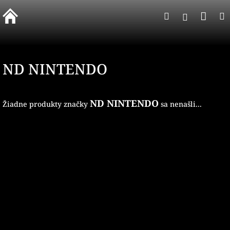
Prejsť
Nák
Hľadať
na
Prihlásen
obsah
koší
ND NINTENDO
ND NINTENDO
Žiadne produkty značky
sa nenašli...
Z
á
p
ä
t
i
e