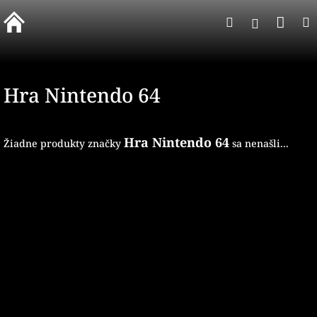
Prejsť
Nák
Hľadať
na
Prihlásen
obsah
koší
Hra Nintendo 64
Hra Nintendo 64
Žiadne produkty značky
sa nenašli...
Z
á
p
ä
t
i
e