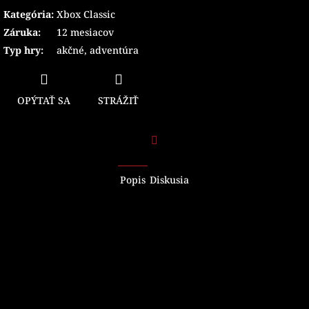
Kategória
:
Xbox Classic
Záruka
:
12 mesiacov
Typ hry
:
akčné
,
adventúra
OPÝTAŤ SA
STRÁŽIŤ
Facebook
Popis
Diskusia