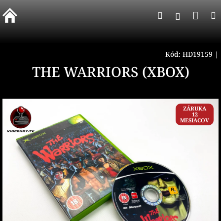
Prejsť
Nák
Hľadať
na
Prihlásen
obsah
koší
Kód:
HD19159
|
THE WARRIORS (XBOX)
ZÁRUKA
12
MESIACOV