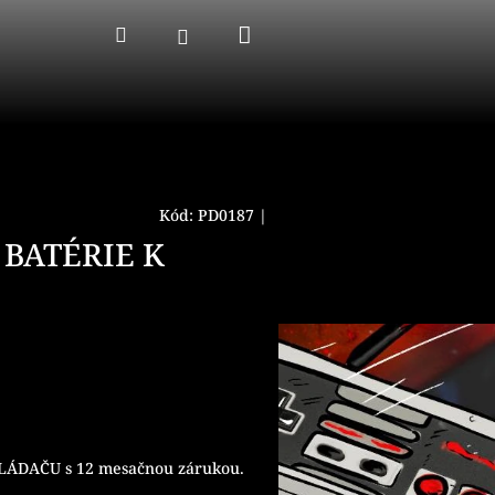
Nákupný
Hľadať
Prihlásenie
košík
Kód:
PD0187
|
 BATÉRIE K
ÁDAČU s 12 mesačnou zárukou.