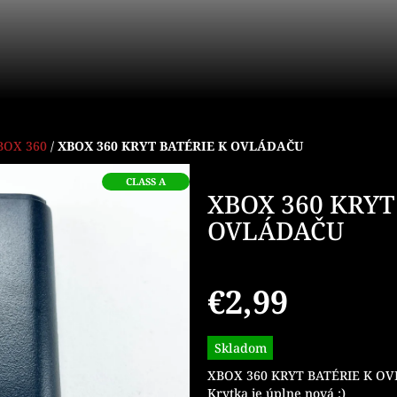
BOX 360
/
XBOX 360 KRYT BATÉRIE K OVLÁDAČU
CLASS A
XBOX 360 KRYT
OVLÁDAČU
€2,99
Jednotková
Skladom
cena:
XBOX 360 KRYT BATÉRIE K OVL
Krytka je úplne nová :)