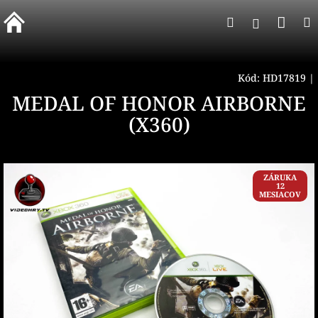
Prejsť
Nák
Hľadať
na
Prihlásen
obsah
koší
Kód:
HD17819
|
MEDAL OF HONOR AIRBORNE
(X360)
ZÁRUKA
12
MESIACOV