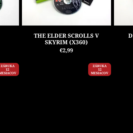
THE ELDER SCROLLS V
D
SKYRIM (X360)
€2,99
ZÁRUKA
ZÁRUKA
12
12
MESIACOV
MESIACOV