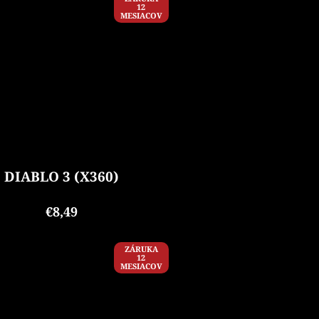
12
MESIACOV
DIABLO 3 (X360)
€8,49
ZÁRUKA
12
MESIACOV