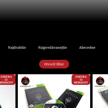
Najdrahšie
Najpredávanejšie
Abecedne
Otvoriť filter
ZÁRUKA
ZÁRUKA
12
12
MESIACOV
MESIACOV