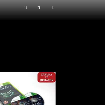
Nákupný
Hľadať
Prihlásenie
košík
ZÁRUKA
12
MESIACOV