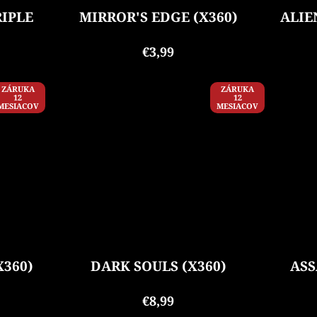
RIPLE
MIRROR'S EDGE (X360)
ALIE
€3,99
ZÁRUKA
ZÁRUKA
12
12
MESIACOV
MESIACOV
X360)
DARK SOULS (X360)
ASS
€8,99