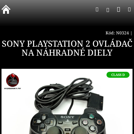
Prejsť
Nák
Hľadať
na
Prihlásen
obsah
koší
Kód:
N0324
|
SONY PLAYSTATION 2 OVLÁDAČ
NA NÁHRADNÉ DIELY
CLASS D