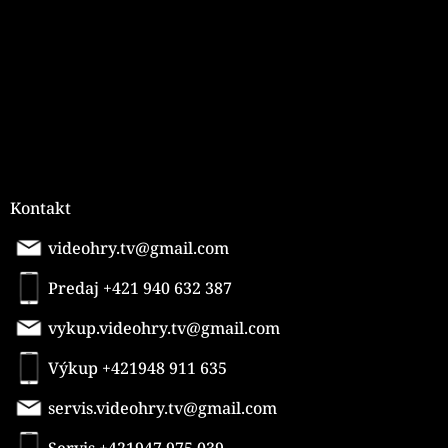
i
e
Kontakt
videohry.tv@gmail.com
Predaj +421 940 632 387
vykup.videohry.tv@gmail.com
Výkup +421948 911 635
servis.videohry.tv@gmail.com