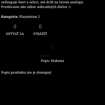
nefunguje štart a select, má drift na lavom analógu.
Predávame ako súbor náhradných dielov :)
Kategória
:
Playstation 2
OPÝTAŤ SA
STRÁŽIŤ
Facebook
Popis
Diskusia
Popis produktu nie je dostupný
Z
á
p
ä
t