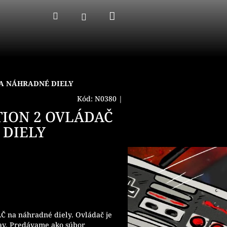
Nákupný
Hľadať
Prihlásenie
košík
NA NÁHRADNÉ DIELY
Kód:
N0380
|
TION 2 OVLÁDAČ
 DIELY
na náhradné diely. Ovládač je
tav. Predávame ako súbor