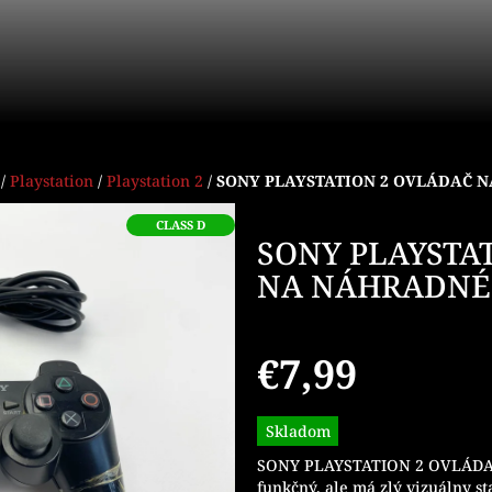
/
Playstation
/
Playstation 2
/
SONY PLAYSTATION 2 OVLÁDAČ 
CLASS D
SONY PLAYSTA
NA NÁHRADNÉ
€7,99
Jednotková
Skladom
cena:
SONY PLAYSTATION 2 OVLÁDAČ 
funkčný, ale má zlý vizuálny s