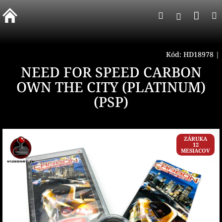
Prejsť
Nák
Hľadať
na
Prihlásen
obsah
koší
Kód:
HD18978
|
NEED FOR SPEED CARBON
OWN THE CITY (PLATINUM)
(PSP)
ZÁRUKA
12
MESIACOV