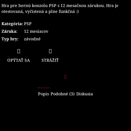
Hra pre hernú konzolu PSP s 12 mesačnou zárukou. Hra je
otestovaná, vyčistená a plne funkčná :)
Kategória
:
PSP
Záruka
:
12 mesiacov
Typ hry
:
závodné
OPÝTAŤ SA
STRÁŽIŤ
Facebook
Popis
Podobné (3)
Diskusia