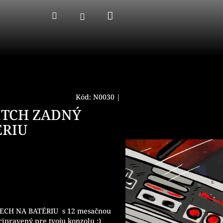
Nákupný
Hľadať
Prihlásenie
košík
Kód:
N0030
|
ITCH ZADNÝ
ÉRIU
ECH NA BATÉRIU
s 12 mesačnou
ripravený pre tvoju konzolu :)