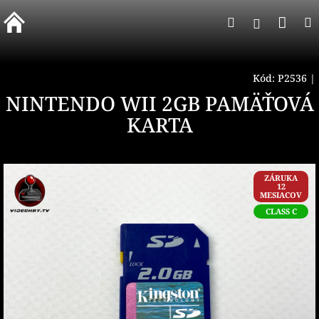
Prejsť
Nák
Hľadať
na
Prihlásen
obsah
koší
Kód:
P2536
|
NINTENDO WII 2GB PAMÄŤOVÁ
KARTA
ZÁRUKA
12
MESIACOV
CLASS C