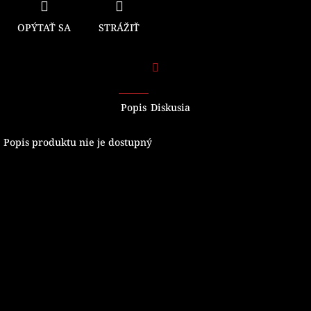
OPÝTAŤ SA
STRÁŽIŤ
Facebook
Popis
Diskusia
Popis produktu nie je dostupný
Z
á
p
ä
t
i
e