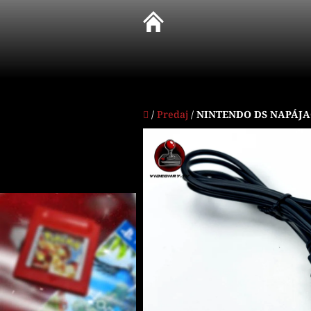
Prejsť
na
obsah
Domov
/
Predaj
/
NINTENDO DS NAPÁJA