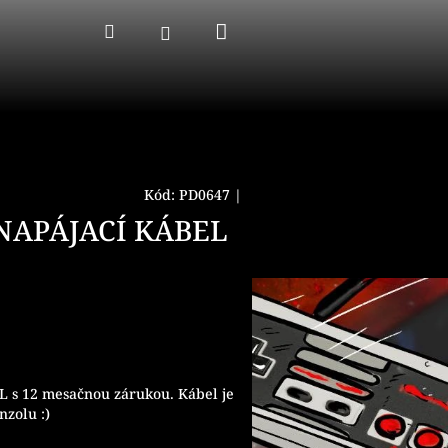
Nákupný
Hľadať
Prihlásenie
košík
Kód:
PD0647
|
NAPÁJACÍ KÁBEL
s 12 mesačnou zárukou. Kábel je
nzolu :)