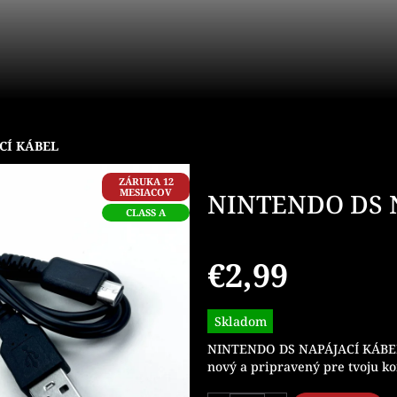
CÍ KÁBEL
ZÁRUKA 12
MESIACOV
NINTENDO DS 
CLASS A
€2,99
Jednotková
Skladom
cena:
NINTENDO DS NAPÁJACÍ KÁBEL 
nový a pripravený pre tvoju ko