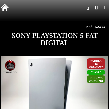
Prejsť
Nák
Hľadať
na
Prihlásen
obsah
koší
Kód:
K2232
|
SONY PLAYSTATION 5 FAT
DIGITAL
ZÁRUKA
12
MESIACOV
CLASS C
DOPRAVA
ZADARMO