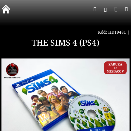
Prejsť
Nák
Hľadať
na
Prihlásen
obsah
koší
Kód:
HD19481
|
THE SIMS 4 (PS4)
ZÁRUKA
12
MESIACOV