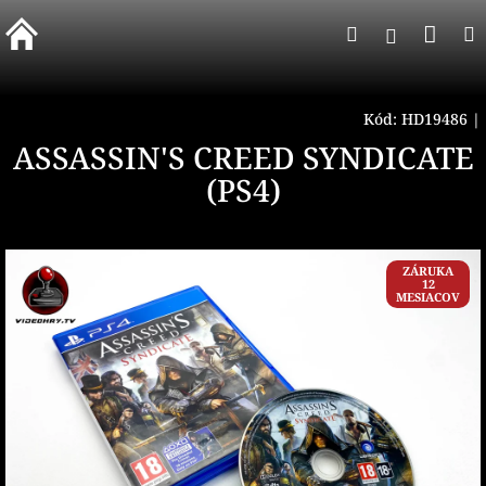
Prejsť
Nák
Hľadať
na
Prihlásen
obsah
koší
Kód:
HD19486
|
ASSASSIN'S CREED SYNDICATE
(PS4)
ZÁRUKA
12
MESIACOV