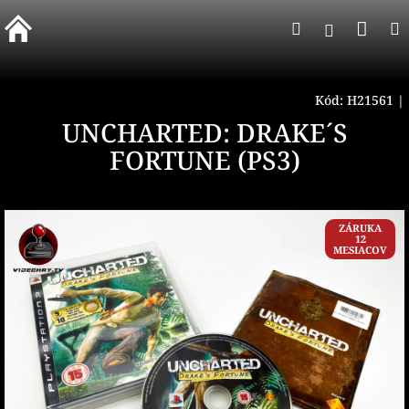
Prejsť
Nák
Hľadať
na
Prihlásen
obsah
koší
Kód:
H21561
|
UNCHARTED: DRAKE´S
FORTUNE (PS3)
ZÁRUKA
12
MESIACOV