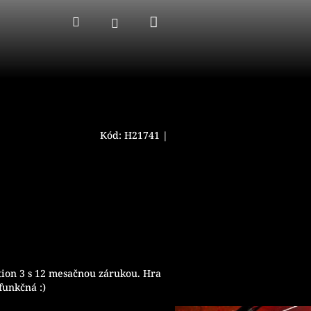
Nákupný
Hľadať
Prihlásenie
košík
Kód:
H21741
|
tion 3 s 12 mesačnou zárukou. Hra
funkčná :)