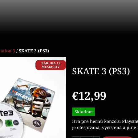
tation 3
/
SKATE 3 (PS3)
ZÁRUKA 12
MESIACOV
SKATE 3 (PS3)
€12,99
Jednotková
Skladom
cena:
Hra pre hernú konzolu Playsta
je otestovaná, vyčistená a plne 