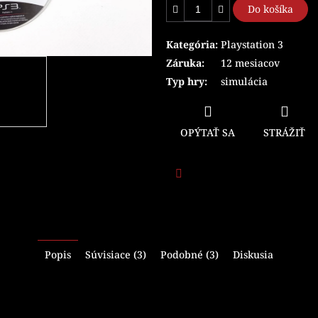
Do košíka
Kategória
:
Playstation 3
Záruka
:
12 mesiacov
Typ hry
:
simulácia
OPÝTAŤ SA
STRÁŽIŤ
Facebook
Popis
Súvisiace (3)
Podobné (3)
Diskusia