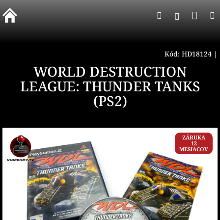
Prejsť
Nák
Hľadať
na
Prihlásen
obsah
koší
Kód:
HD18124
|
WORLD DESTRUCTION
LEAGUE: THUNDER TANKS
(PS2)
ZÁRUKA
12
MESIACOV