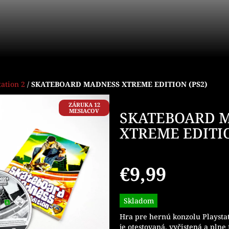
tation 2
/
SKATEBOARD MADNESS XTREME EDITION (PS2)
ZÁRUKA 12
MESIACOV
SKATEBOARD 
XTREME EDITIO
€9,99
Jednotková
Skladom
cena:
Hra pre hernú konzolu Playsta
je otestovaná, vyčistená a plne 