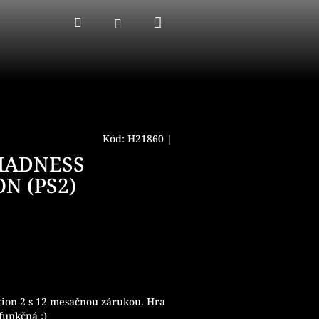
Nákupný
Hľadať
Prihlásenie
košík
Kód:
H21860
|
MADNESS
N (PS2)
tion 2 s 12 mesačnou zárukou. Hra
funkčná :)