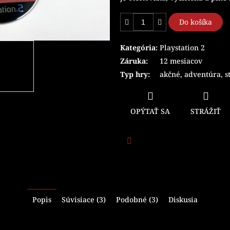
Do košíka
Kategória
:
Playstation 2
Záruka
:
12 mesiacov
Typ hry
:
akčné
,
adventúra
,
s
OPÝTAŤ SA
STRÁŽIŤ
Facebook
Popis
Súvisiace (3)
Podobné (3)
Diskusia