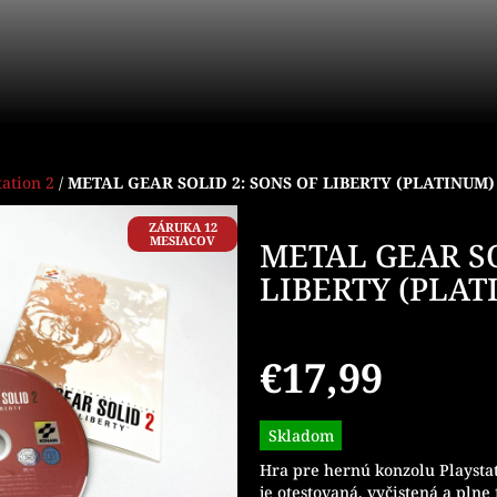
tation 2
/
METAL GEAR SOLID 2: SONS OF LIBERTY (PLATINUM) 
ZÁRUKA 12
MESIACOV
METAL GEAR SO
LIBERTY (PLAT
€17,99
Jednotková
Skladom
cena:
Hra pre hernú konzolu Playsta
je otestovaná, vyčistená a plne 