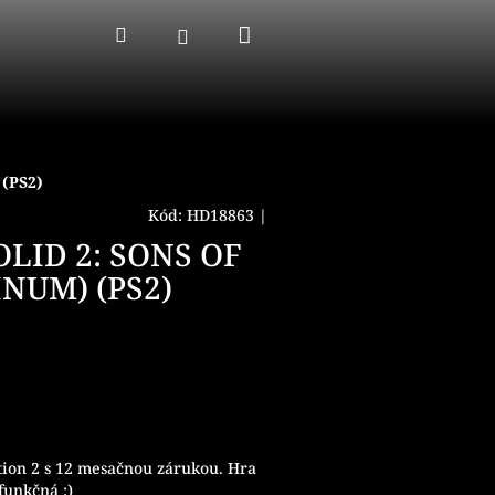
Nákupný
Hľadať
Prihlásenie
košík
(PS2)
Kód:
HD18863
|
LID 2: SONS OF
INUM) (PS2)
tion 2 s 12 mesačnou zárukou. Hra
funkčná :)