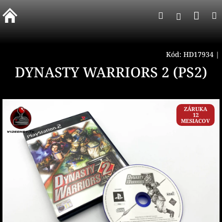
Prejsť
Nák
Hľadať
na
Prihlásen
obsah
koší
Kód:
HD17934
|
DYNASTY WARRIORS 2 (PS2)
ZÁRUKA
12
MESIACOV