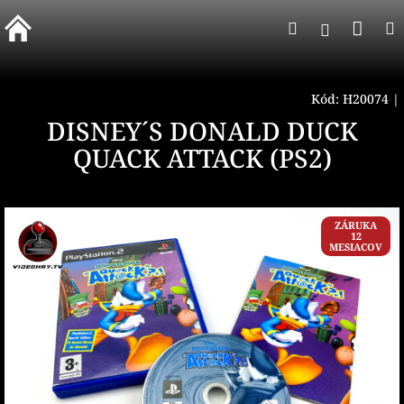
Prejsť
Nák
Hľadať
na
Prihlásen
obsah
koší
Kód:
H20074
|
DISNEY´S DONALD DUCK
QUACK ATTACK (PS2)
ZÁRUKA
12
MESIACOV