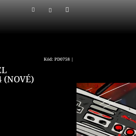
Nákupný
Hľadať
Prihlásenie
košík
Kód:
PD0758
|
EL
4 (NOVÉ)