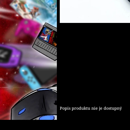
Popis produktu nie je dostupný
Z
á