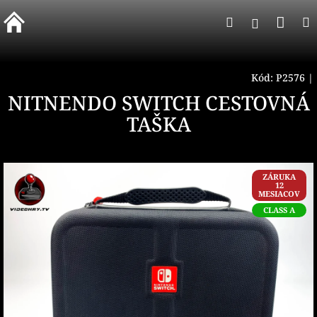
Prejsť
Nák
Hľadať
na
Prihlásen
obsah
koší
Kód:
P2576
|
NITNENDO SWITCH CESTOVNÁ
TAŠKA
ZÁRUKA
12
MESIACOV
CLASS A