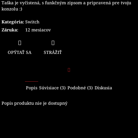
Taška je vyčistená, s funkčným zipsom a pripravená pre tvoju
konzolu :)
Kategória
:
Switch
Záruka
:
12 mesiacov
OPÝTAŤ SA
STRÁŽIŤ
Facebook
Popis
Súvisiace (3)
Podobné (3)
Diskusia
Popis produktu nie je dostupný
Z
á
p