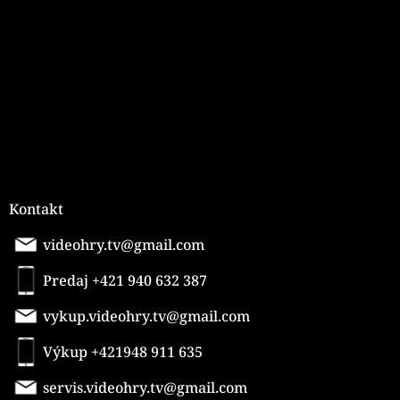
ä
t
i
e
Kontakt
videohry.tv@gmail.com
Predaj +421 940 632 387
vykup.videohry.tv@gmail.com
Výkup +421948 911 635
servis.videohry.tv@gmail.com