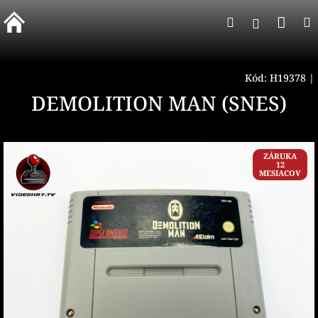
Prejsť
Nák
Hľadať
na
Prihlásen
obsah
koší
Kód:
H19378
|
DEMOLITION MAN (SNES)
ZÁRUKA
12
MESIACOV