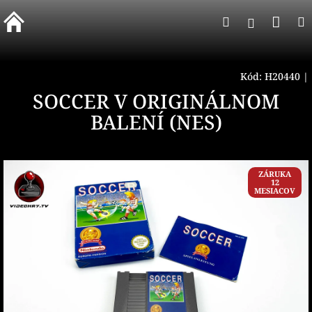
Prejsť
Nák
Hľadať
na
Prihlásen
obsah
koší
Kód:
H20440
|
SOCCER V ORIGINÁLNOM
BALENÍ (NES)
ZÁRUKA
12
MESIACOV