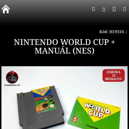
Prejsť
Nák
Hľadať
na
Prihlásen
obsah
koší
Kód:
H19316
|
NINTENDO WORLD CUP +
MANUÁL (NES)
ZÁRUKA
12
MESIACOV