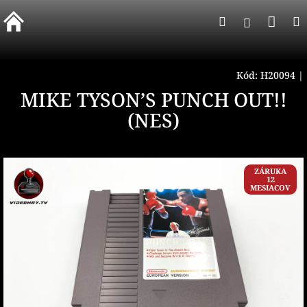
Prejsť
Nák
Hľadať
na
Prihlásen
obsah
koší
Kód:
H20094
|
MIKE TYSON’S PUNCH OUT!!
(NES)
ZÁRUKA
12
MESIACOV